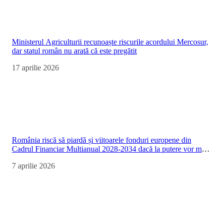
Ministerul Agriculturii recunoaște riscurile acordului Mercosur,
dar statul român nu arată că este pregătit
17 aprilie 2026
România riscă să piardă și viitoarele fonduri europene din
Cadrul Financiar Multianual 2028-2034 dacă la putere vor mai
rămâne PSD-PNL-USR-UDMR
7 aprilie 2026