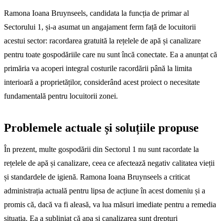
Ramona Ioana Bruynseels, candidata la funcția de primar al
Sectorului 1, și-a asumat un angajament ferm față de locuitorii
acestui sector: racordarea gratuită la rețelele de apă și canalizare
pentru toate gospodăriile care nu sunt încă conectate. Ea a anunțat că
primăria va acoperi integral costurile racordării până la limita
interioară a proprietăților, considerând acest proiect o necesitate
fundamentală pentru locuitorii zonei.
Problemele actuale și soluțiile propuse
În prezent, multe gospodării din Sectorul 1 nu sunt racordate la
rețelele de apă și canalizare, ceea ce afectează negativ calitatea vieții
și standardele de igienă. Ramona Ioana Bruynseels a criticat
administrația actuală pentru lipsa de acțiune în acest domeniu și a
promis că, dacă va fi aleasă, va lua măsuri imediate pentru a remedia
situația. Ea a subliniat că apa și canalizarea sunt drepturi