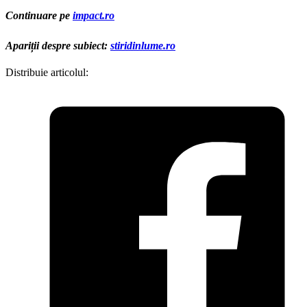
Continuare pe
impact.ro
Apariții despre subiect:
stiridinlume.ro
Distribuie articolul: