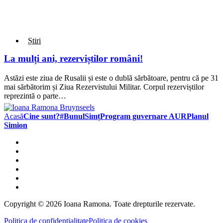
Știri
La mulți ani, rezerviștilor români!
Astăzi este ziua de Rusalii și este o dublă sărbătoare, pentru că pe 31
mai sărbătorim și Ziua Rezervistului Militar. Corpul rezerviștilor
reprezintă o parte…
Acasă
Cine sunt?
#BunulSimț
Program guvernare AUR
Planul
Simion
Copyright © 2026 Ioana Ramona. Toate drepturile rezervate.
Politica de confidențialitate
Politica de cookies