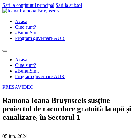
Sari la conținutul principal
Sari la subsol
Acasă
Cine sunt?
#BunulSimț
Program guvernare AUR
Acasă
Cine sunt?
#BunulSimț
Program guvernare AUR
PRESA
VIDEO
Ramona Ioana Bruynseels susține
proiectul de racordare gratuită la apă și
canalizare, în Sectorul 1
05 iun. 2024