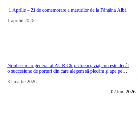
1 Aprilie – Zi de comemorare a martirilor de la Fântâna Albă
1 aprilie 2026
Noul secretar general al AUR Cluj: Uneori, viața nu este decât
o succesiune de porturi din care alegem să plecăm și ape pe
care decidem să le traversăm
31 martie 2026
02 iun. 2026