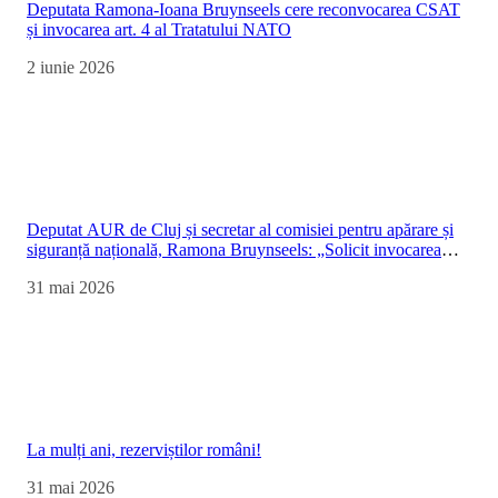
Deputata Ramona-Ioana Bruynseels cere reconvocarea CSAT
și invocarea art. 4 al Tratatului NATO
2 iunie 2026
Deputat AUR de Cluj și secretar al comisiei pentru apărare și
siguranță națională, Ramona Bruynseels: „Solicit invocarea
Articolului 4 al Tratatului Atlanticului de Nord
31 mai 2026
La mulți ani, rezerviștilor români!
31 mai 2026