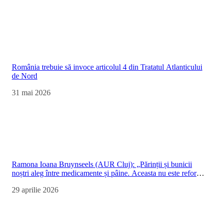
România trebuie să invoce articolul 4 din Tratatul Atlanticului
de Nord
31 mai 2026
Ramona Ioana Bruynseels (AUR Cluj): „Părinții și bunicii
noștri aleg între medicamente și pâine. Aceasta nu este reformă
— este sărăcire programatică”
29 aprilie 2026