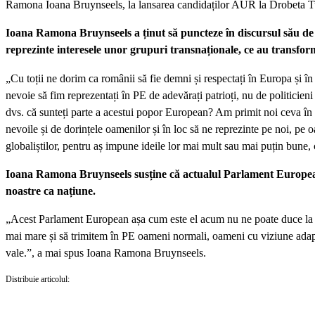
Ramona Ioana Bruynseels, la lansarea candidaților AUR la Drobeta Tur
Ioana Ramona Bruynseels a ținut să puncteze în discursul său d
reprezinte interesele unor grupuri transnaționale, ce au transform
„Cu toții ne dorim ca românii să fie demni și respectați în Europa și în
nevoie să fim reprezentați în PE de adevărați patrioți, nu de politicien
dvs. că sunteți parte a acestui popor European? Am primit noi ceva în 
nevoile și de dorințele oamenilor și în loc să ne reprezinte pe noi, pe
globaliștilor, pentru aș impune ideile lor mai mult sau mai puțin bune,
Ioana Ramona Bruynseels susține că actualul Parlament European n
noastre ca națiune.
„Acest Parlament European așa cum este el acum nu ne poate duce la n
mai mare și să trimitem în PE oameni normali, oameni cu viziune adapta
vale.”, a mai spus Ioana Ramona Bruynseels.
Distribuie articolul: