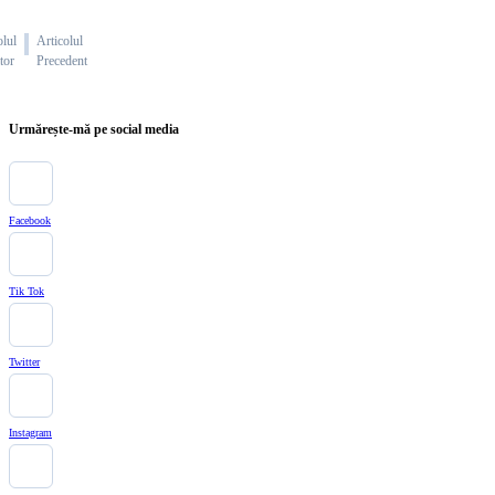
olul
Articolul
tor
Precedent
Urmărește-mă pe social media
Facebook
Tik Tok
Twitter
Instagram