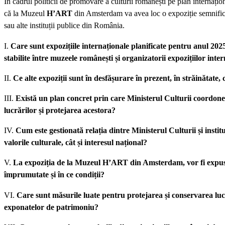
În cadrul politicii de promovare a culturii românești pe plan internați
că la Muzeul
H’ART
din Amsterdam va avea loc o expoziție semnifica
sau alte instituții publice din România.
I.
Care sunt expozițiile internaționale planificate pentru anul 202
stabilite între muzeele românești și organizatorii expozițiilor inte
II.
Ce alte expoziții sunt în desfășurare în prezent, în străinătate,
III.
Există un plan concret prin care Ministerul Culturii coordon
lucrărilor și protejarea acestora?
IV.
Cum este gestionată relația dintre Ministerul Culturii și instit
valorile culturale, cât și interesul național?
V.
La expoziția de la Muzeul
H’ART
din Amsterdam, vor fi expuse
împrumutate și în ce condiții?
VI.
Care sunt măsurile luate pentru protejarea și conservarea lucr
exponatelor de patrimoniu?