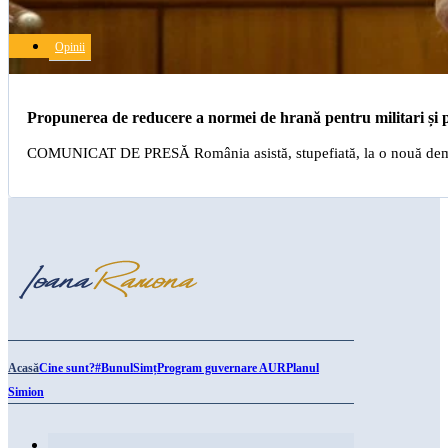
Opinii
Propunerea de reducere a normei de hrană pentru militari și p
COMUNICAT DE PRESĂ România asistă, stupefiată, la o nouă demonstra
Acasă
Cine sunt?
#BunulSimț
Program guvernare AUR
Planul
Simion