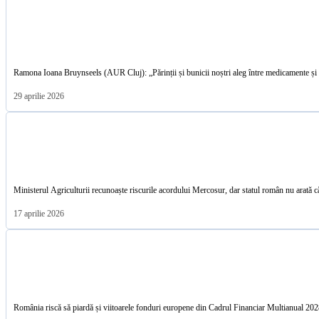
Ramona Ioana Bruynseels (AUR Cluj): „Părinții și bunicii noștri aleg între medicamente și
29 aprilie 2026
Ministerul Agriculturii recunoaște riscurile acordului Mercosur, dar statul român nu arată că
17 aprilie 2026
România riscă să piardă și viitoarele fonduri europene din Cadrul Financiar Multianu