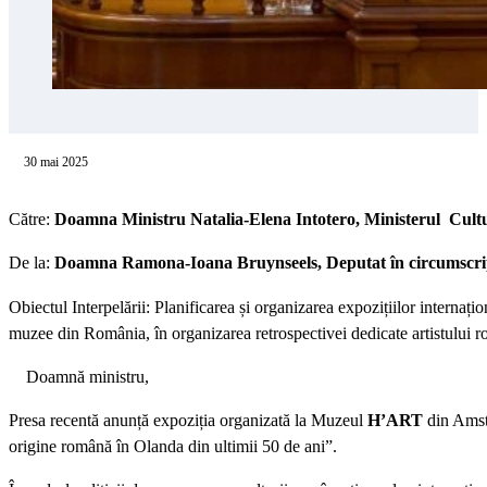
30 mai 2025
Către:
Doamna
Ministru
Natalia-Elena Intotero
, Ministerul
Cultu
De la:
Doamna
Ramona-Ioana Bruynseels
, D
eputat în circumscr
Obiectul Interpelării: Planificarea și organizarea expozițiilor internaț
muzee din România, în organizarea retrospectivei dedicate artistulu
Doamnă ministru,
Presa recentă anunță expoziția organizată la Muzeul
H’ART
din Amste
origine română în Olanda din ultimii 50 de ani”.