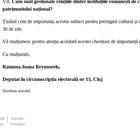
VII.
Cum sunt gestionate relațiile dintre instituțiile românești de 
patrimoniului național?
Ținând cont de importanța acestui subiect pentru prestigiul cultural și i
30 de zile.
Vă mulțumesc pentru atenția acordată acestei chestiuni de importanță na
Cu mulțumiri,
Ramona-Ioana Bryunseels
,
D
eputat în
circumscripția
electoral
ă
nr 13
,
Cluj
Distribuie articolul:
olul
Articolul
tor
Precedent