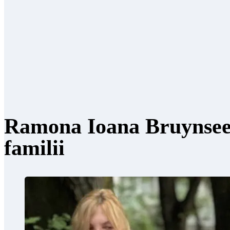
Ramona Ioana Bruynseels
familii