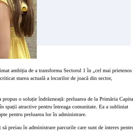
rimat ambiția de a transforma Sectorul 1 în „cel mai prietenos
riticat starea actuală a locurilor de joacă din sector,
 propus o soluție îndrăzneață: preluarea de la Primăria Capita
n spații atractive pentru întreaga comunitate. Ea a subliniat
upte pentru preluarea lor în administrare.
ât să preiau în administrare parcurile care sunt de interes pentr