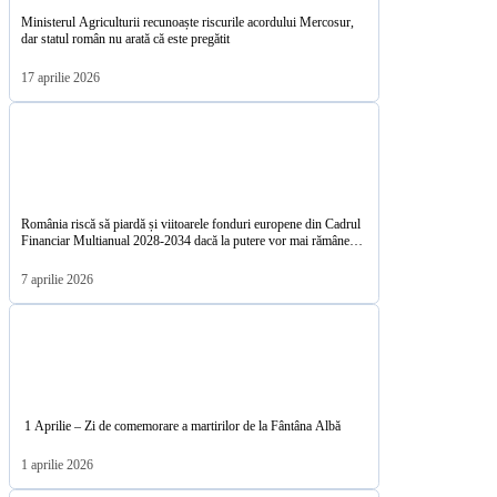
Ministerul Agriculturii recunoaște riscurile acordului Mercosur,
dar statul român nu arată că este pregătit
17 aprilie 2026
România riscă să piardă și viitoarele fonduri europene din Cadrul
Financiar Multianual 2028-2034 dacă la putere vor mai rămâne
PSD-PNL-USR-UDMR
7 aprilie 2026
1 Aprilie – Zi de comemorare a martirilor de la Fântâna Albă
1 aprilie 2026