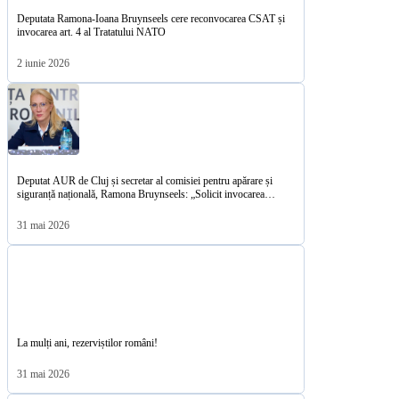
Deputata Ramona-Ioana Bruynseels cere reconvocarea CSAT și
invocarea art. 4 al Tratatului NATO
2 iunie 2026
Deputat AUR de Cluj și secretar al comisiei pentru apărare și
siguranță națională, Ramona Bruynseels: „Solicit invocarea
Articolului 4 al Tratatului Atlanticului de Nord
31 mai 2026
La mulți ani, rezerviștilor români!
31 mai 2026