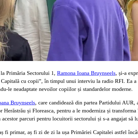
la Primăria Sectorului 1,
Ramona Ioana Bruynseels
, și-a exp
 Capitală cu copii”, în timpul unui interviu la radio RFI. Ea a c
du-le neadaptate nevoilor copiilor și standardelor moderne.
ana Bruynseels
, care candidează din partea Partidului AUR, a
or Herăstrău și Floreasca, pentru a le moderniza și transforma î
 acestor parcuri pentru locuitorii sectorului și s-a angajat să l
ș fi primar, aș fi zi de zi la ușa Primăriei Capitalei astfel înc