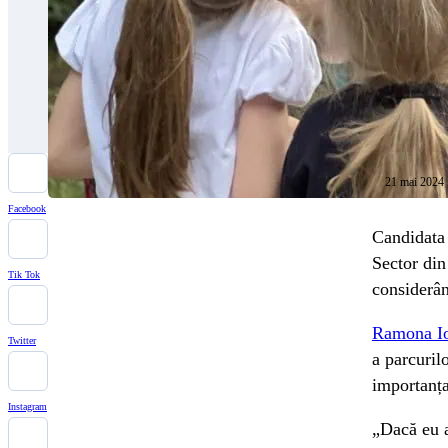
21 mai 2024
Facebook
Candidata 
Sector din
Tik Tok
considerân
Ramona Io
Twitter
a parcuril
importanța
Instagram
„Dacă eu a