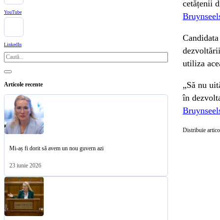
cetățenii 
YouTube
Bruynseel
Candidata 
LinkedIn
dezvoltări
Caută
utiliza ace
„Să nu uit
Articole recente
în dezvolt
Bruynseel
Distribuie artico
Mi-aș fi dorit să avem un nou guvern azi
23 iunie 2026