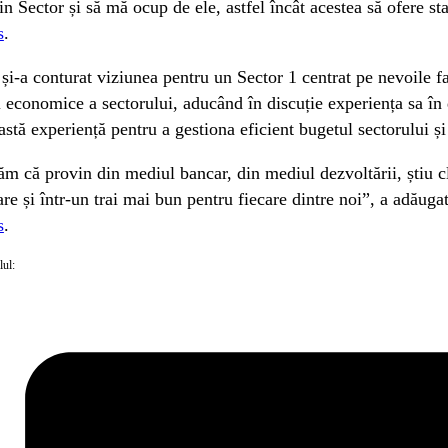
din Sector și să mă ocup de ele, astfel încât acestea să ofere s
s
.
și-a conturat viziunea pentru un Sector 1 centrat pe nevoile fami
i economice a sectorului, aducând în discuție experiența sa în
astă experiență pentru a gestiona eficient bugetul sectorului și
ăm că provin din mediul bancar, din mediul dezvoltării, știu cl
are și într-un trai mai bun pentru fiecare dintre noi”, a adăug
s
.
lul: