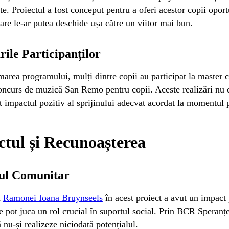
te. Proiectul a fost conceput pentru a oferi acestor copii oportu
 care le-ar putea deschide ușa către un viitor mai bun.
rile Participanților
area programului, mulți dintre copii au participat la master cl
oncurs de muzică San Remo pentru copii. Aceste realizări nu doa
 impactul pozitiv al sprijinului adecvat acordat la momentul p
tul și Recunoașterea
ul Comunitar
a
Ramonei Ioana Bruynseels
în acest proiect a avut un impact
e pot juca un rol crucial în suportul social. Prin BCR Speranțe
ă nu-și realizeze niciodată potențialul.