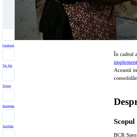
19 mai 2024
Facebook
În cadrul 
implement
Tik Tok
Această im
consolidân
Twitter
Despr
Instagram
Scopul 
YouTube
BCR Speran