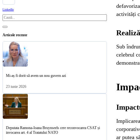
defavoriza
LinkedIn
activități
Caută
Realiză
Articole recente
Sub îndrum
celebrul c
demonstrat
Mi-aș fi dorit să avem un nou guvern azi
Impac
23 iunie 2026
Impact
Implicare
Deputata Ramona-Ioana Bruynseels cere reconvocarea CSAT și
corporativ
invocarea art. 4 al Tratatului NATO
ar putea s