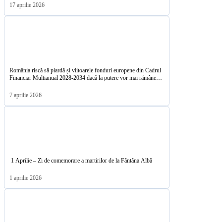
17 aprilie 2026
România riscă să piardă și viitoarele fonduri europene din Cadrul
Financiar Multianual 2028-2034 dacă la putere vor mai rămâne
PSD-PNL-USR-UDMR
7 aprilie 2026
1 Aprilie – Zi de comemorare a martirilor de la Fântâna Albă
1 aprilie 2026