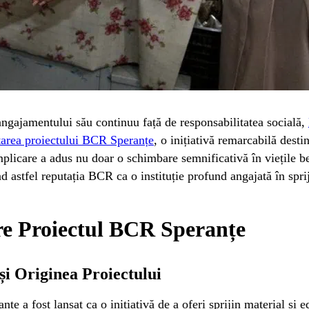
angajamentului său continuu față de responsabilitatea socială,
area proiectului BCR Speranțe
, o inițiativă remarcabilă destin
plicare a adus nu doar o schimbare semnificativă în viețile be
d astfel reputația BCR ca o instituție profund angajată în spri
e Proiectul BCR Speranțe
și Originea Proiectului
țe a fost lansat ca o inițiativă de a oferi sprijin material și 