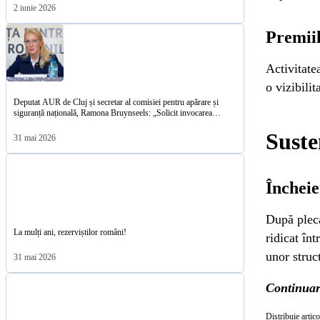
2 iunie 2026
Premiil
Activitate
o vizibili
Deputat AUR de Cluj și secretar al comisiei pentru apărare și
siguranță națională, Ramona Bruynseels: „Solicit invocarea
Articolului 4 al Tratatului Atlanticului de Nord
Suste
31 mai 2026
Încheie
După pleca
La mulți ani, rezerviștilor români!
ridicat în
unor struc
31 mai 2026
Continua
Distribuie artico