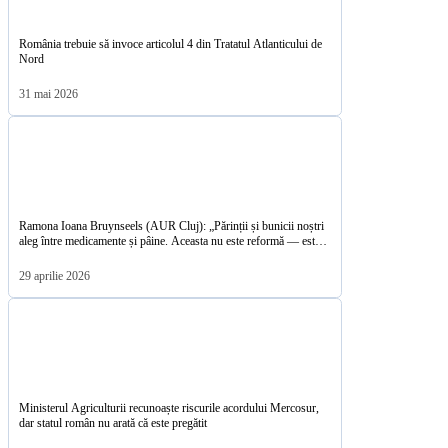
România trebuie să invoce articolul 4 din Tratatul Atlanticului de
Nord
31 mai 2026
Ramona Ioana Bruynseels (AUR Cluj): „Părinții și bunicii noștri
aleg între medicamente și pâine. Aceasta nu este reformă — este
sărăcire programatică”
29 aprilie 2026
Ministerul Agriculturii recunoaște riscurile acordului Mercosur,
dar statul român nu arată că este pregătit