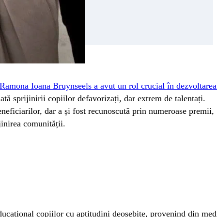
Ramona Ioana Bruynseels a avut un rol crucial în dezvoltarea
ată sprijinirii copiilor defavorizați, dar extrem de talentați.
neficiarilor, dar a și fost recunoscută prin numeroase premii,
jinirea comunității.
educațional copiilor cu aptitudini deosebite, provenind din med