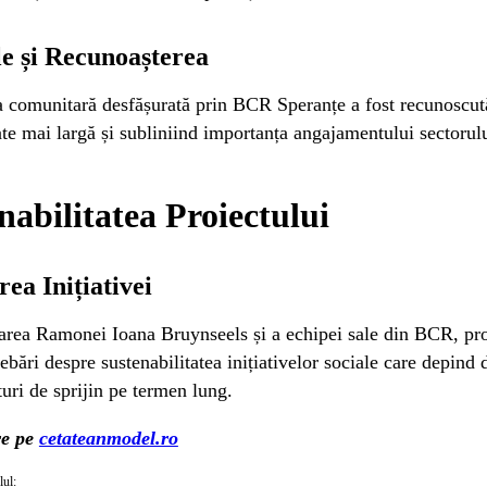
e și Recunoașterea
a comunitară desfășurată prin BCR Speranțe a fost recunoscută ș
tate mai largă și subliniind importanța angajamentului sectorul
nabilitatea Proiectului
rea Inițiativei
rea Ramonei Ioana Bruynseels și a echipei sale din BCR, pro
trebări despre sustenabilitatea inițiativelor sociale care depind
turi de sprijin pe termen lung.
re pe
cetateanmodel.ro
lul: