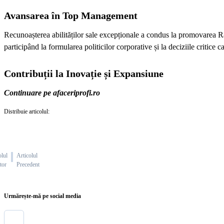
Avansarea în Top Management
Recunoașterea abilităților sale excepționale a condus la promovarea Ra
participând la formularea politicilor corporative și la deciziile critice ca
Contribuții la Inovație și Expansiune
Continuare pe afaceriprofi.ro
Distribuie articolul:
olul
Articolul
tor
Precedent
Urmărește-mă pe social media