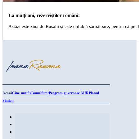
La mulți ani, rezerviștilor români!
Astăzi este ziua de Rusalii și este o dublă sărbătoare, pentru că pe 
Acasă
Cine sunt?
#BunulSimț
Program guvernare AUR
Planul
Simion