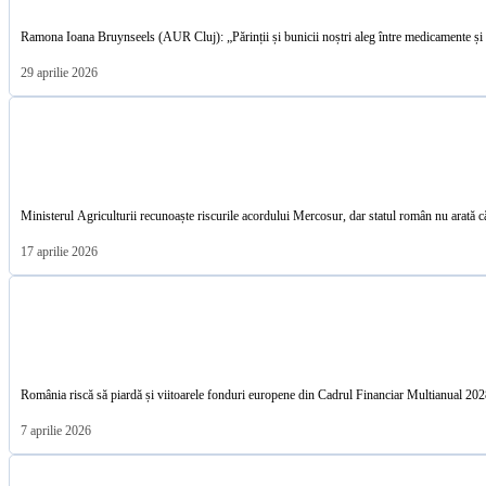
Ramona Ioana Bruynseels (AUR Cluj): „Părinții și bunicii noștri aleg între medicamente și
29 aprilie 2026
Ministerul Agriculturii recunoaște riscurile acordului Mercosur, dar statul român nu arată că
17 aprilie 2026
România riscă să piardă și viitoarele fonduri europene din Cadrul Financiar Multianu
7 aprilie 2026